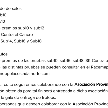
de dorsales
ub10
b12
e premios sub10 y sub12
 Contra el Cancro
 Sub14, Sub16 y Sub18
K
ufos
 premios de las pruebas sub10, sub16, sub18, 3K Contra o
 las distintas pruebas se pueden consultar en el Racemap
endopolacostadamorte.com
l circuito seguiremos colaborando con la 
Asociación Provin
ón obtenida para tal fin será entregada a dicha asociació
en la gala de entrega de trofeos.
 personas que deseen colaborar con la Asociación Provinc