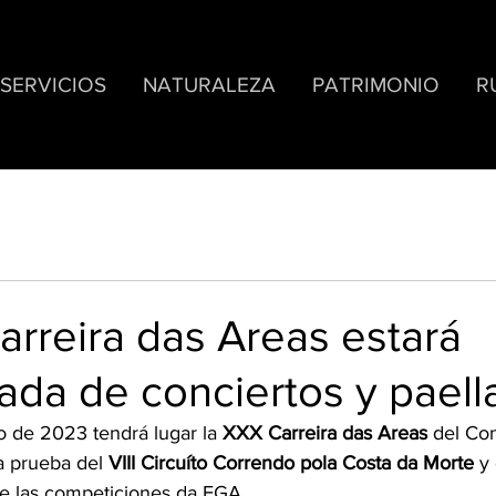
SERVICIOS
NATURALEZA
PATRIMONIO
R
rreira das Areas estará
da de conciertos y paell
o de 2023 tendrá lugar la 
XXX Carreira das Areas
 del Co
a prueba del 
VIII Circuíto Correndo pola Costa da Morte
 y
 de las competiciones da FGA.