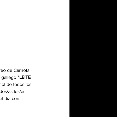
reo de Carnota, 
 gallego 
“LEITE 
ol de todos los 
dos/as los/as 
l día con 