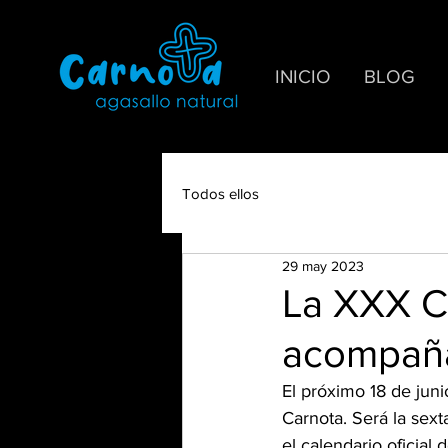
INICIO
BLOG
Todos ellos
29 may 2023
La XXX Ca
acompaña
El próximo 18 de juni
Carnota. Será la sext
el calendario oficial