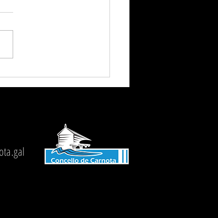
ivo homenaje al heroico
te de la fragata Ariete en
iestas de Remedios Vellos
ra
ta.gal