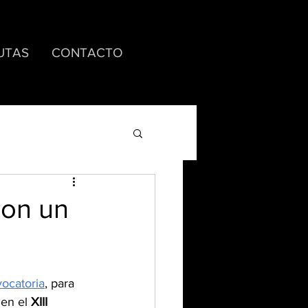
UTAS
CONTACTO
con un
ocatoria
, para 
en el 
XIII 