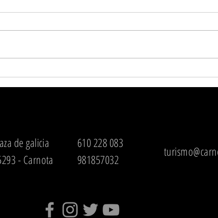
Este verano, vive Carnota
Emot
paso a paso
resca
las f
en Li
aza de galicia
610 228 083
turismo@carno
5293 - Carnota
981857032